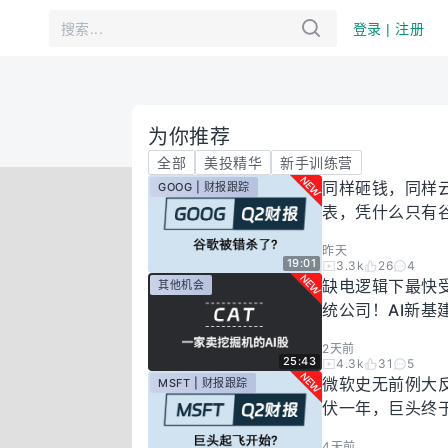
登录 | 注册
为你推荐
全部
美投精华
新手训练营
同样砸钱，同样
GOOG | 财报跟踪
表，凭什么只有
场惩罚？一期视
昨天
你谷歌真正的投
19:01
3.3k
26
4
有多高！
缺电逻辑下最快
其他机会
统公司！AI新基
大跌过后正是买
2天前
25:43
4.3k
31
5
微软史无前例大
MSFT | 财报跟踪
伏一年，巨头终
起飞了？
4天前