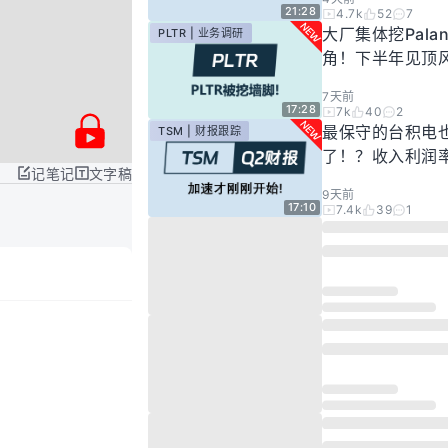
21:28
4.7k
52
7
大厂集体挖Palan
PLTR | 业务调研
角！下半年见顶
步发酵！现在的Pal
7天前
还要投资吗？
17:28
7k
40
2
最保守的台积电
TSM | 财报跟踪
了！？收入利润
记笔记
文字稿
新高，市场却依
9天前
账？别急，好戏
17:10
7.4k
39
1
始！