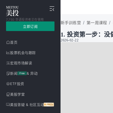
7,750 华语投资者正在使用
/
/
新手训练营
第一周课程
立即订阅
1. 投资第一步：
2026-02-22
首页
股票机会与跟踪
宏观市场解读
新闻
& 异动
Free
ETF投资
美股学堂
美投答疑 & 社区互动