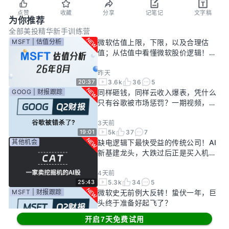
点赞
收藏
分享
记笔记
文字稿
为你推荐
全部
美投精华
新手训练营
MSFT | 估值分析
微软估值上限，下限，以及合理估
值；从估值中看懂微软股价逻辑！
——26年8月
昨天
3.6k
36
5
20:37
GOOG | 财报跟踪
同样砸钱，同样云收入爆表，凭什么
只有谷歌被市场惩罚？一期视频，告
诉你谷歌真正的投资回报率有多高！
3天前
5k
37
7
19:01
其他机会
缺电逻辑下最快受益的传统公司！AI
新基建龙头，大跌过后正是买入机
会？
4天前
5.3k
34
5
25:43
MSFT | 财报跟踪
微软史无前例大反转！蛰伏一年，巨
头终于准备好起飞了？
开启7天免费试用
6天前