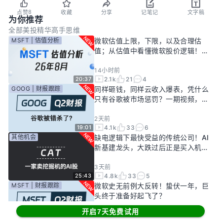
8
点赞
收藏
分享
记笔记
文字稿
为你推荐
全部
美投精华
高手思维
MSFT | 估值分析
微软估值上限，下限，以及合理估
值；从估值中看懂微软股价逻辑！
——26年8月
14小时前
2.1k
21
4
20:37
GOOG | 财报跟踪
同样砸钱，同样云收入爆表，凭什么
只有谷歌被市场惩罚？一期视频，告
诉你谷歌真正的投资回报率有多高！
2天前
4.1k
33
6
19:01
其他机会
缺电逻辑下最快受益的传统公司！AI
新基建龙头，大跌过后正是买入机
会？
3天前
4.8k
33
5
25:43
MSFT | 财报跟踪
微软史无前例大反转！蛰伏一年，巨
头终于准备好起飞了？
开启7天免费试用
5天前