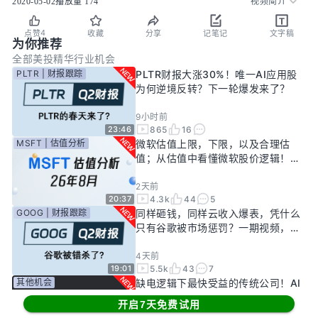
2020-05-02
播放量
174
视频简介
4
点赞
收藏
分享
记笔记
文字稿
为你推荐
全部
美投精华
行业机会
PLTR | 财报跟踪
PLTR财报大涨30%！唯一AI应用股
为何逆境反转？下一轮爆发来了？
9小时前
865
16
23:46
MSFT | 估值分析
微软估值上限，下限，以及合理估
值；从估值中看懂微软股价逻辑！
——26年8月
2天前
4.3k
44
5
20:37
GOOG | 财报跟踪
同样砸钱，同样云收入爆表，凭什么
只有谷歌被市场惩罚？一期视频，告
诉你谷歌真正的投资回报率有多高！
4天前
5.5k
43
7
19:01
其他机会
缺电逻辑下最快受益的传统公司！AI
新基建龙头，大跌过后正是买入机
开启7天免费试用
会？