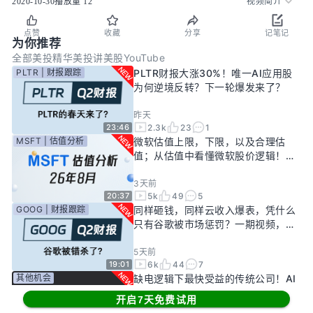
2020-10-30
播放量
12
视频简介
点赞
收藏
分享
记笔记
为你推荐
全部
美投精华
美投讲美股YouTube
PLTR | 财报跟踪
PLTR财报大涨30%！唯一AI应用股
为何逆境反转？下一轮爆发来了？
昨天
2.3k
23
1
23:46
MSFT | 估值分析
微软估值上限，下限，以及合理估
值；从估值中看懂微软股价逻辑！
——26年8月
3天前
5k
49
5
20:37
GOOG | 财报跟踪
同样砸钱，同样云收入爆表，凭什么
只有谷歌被市场惩罚？一期视频，告
诉你谷歌真正的投资回报率有多高！
5天前
6k
44
7
19:01
其他机会
缺电逻辑下最快受益的传统公司！AI
新基建龙头，大跌过后正是买入机
开启7天免费试用
会？