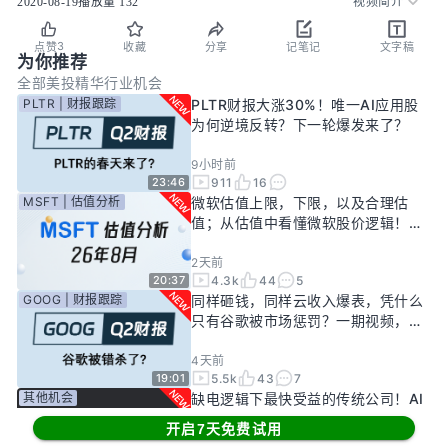
2020-08-19
播放量
132
视频简介
3
点赞
收藏
分享
记笔记
文字稿
为你推荐
全部
美投精华
行业机会
PLTR | 财报跟踪
PLTR财报大涨30%！唯一AI应用股
为何逆境反转？下一轮爆发来了？
9小时前
911
16
23:46
MSFT | 估值分析
微软估值上限，下限，以及合理估
值；从估值中看懂微软股价逻辑！
——26年8月
2天前
4.3k
44
5
20:37
GOOG | 财报跟踪
同样砸钱，同样云收入爆表，凭什么
只有谷歌被市场惩罚？一期视频，告
诉你谷歌真正的投资回报率有多高！
4天前
5.5k
43
7
19:01
其他机会
缺电逻辑下最快受益的传统公司！AI
新基建龙头，大跌过后正是买入机
开启7天免费试用
会？