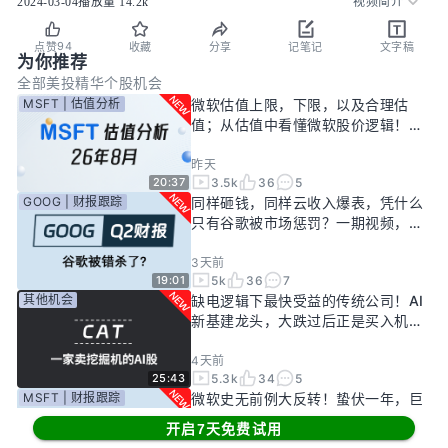
2024-03-04
播放量
14.2k
视频简介
94
点赞
收藏
分享
记笔记
文字稿
为你推荐
全部
美投精华
个股机会
MSFT | 估值分析
微软估值上限，下限，以及合理估
值；从估值中看懂微软股价逻辑！
——26年8月
昨天
3.5k
36
5
20:37
GOOG | 财报跟踪
同样砸钱，同样云收入爆表，凭什么
只有谷歌被市场惩罚？一期视频，告
诉你谷歌真正的投资回报率有多高！
3天前
5k
36
7
19:01
其他机会
缺电逻辑下最快受益的传统公司！AI
新基建龙头，大跌过后正是买入机
会？
4天前
5.3k
34
5
25:43
MSFT | 财报跟踪
微软史无前例大反转！蛰伏一年，巨
头终于准备好起飞了？
开启7天免费试用