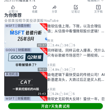
2023-11-05
播放量
9.7k
视频简介
28
点赞
收藏
分享
记笔记
文字稿
为你推荐
全部
美投精华
美投讲美股YouTube
MSFT | 估值分析
微软估值上限，下限，以及合理估
值；从估值中看懂微软股价逻辑！
——26年8月
昨天
3.4k
36
5
20:37
GOOG | 财报跟踪
同样砸钱，同样云收入爆表，凭什么
只有谷歌被市场惩罚？一期视频，告
诉你谷歌真正的投资回报率有多高！
3天前
4.9k
36
7
19:01
其他机会
缺电逻辑下最快受益的传统公司！AI
新基建龙头，大跌过后正是买入机
会？
4天前
5.2k
34
5
25:43
MSFT | 财报跟踪
微软史无前例大反转！蛰伏一年，巨
头终于准备好起飞了？
开启7天免费试用