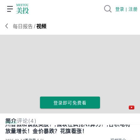
登录 | 注册
/
每日报告
视频
登录即可免费看
简介
评论(4)
川普假和谈救美股？;微软在疯抢AI算力？;台积电将
放量增长！金价暴跌？花旗看涨！