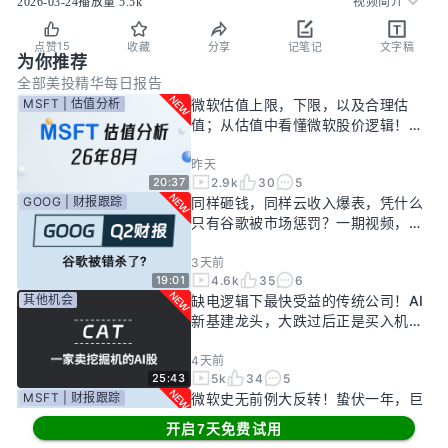
2026-03-24
播放量
5.5k
视频简介
15
点赞
收藏
分享
记笔记
文字稿
为你推荐
全部
美投精华
每日报告
MSFT | 估值分析
微软估值上限，下限，以及合理估
值；从估值中看懂微软股价逻辑！
——26年8月
昨天
2.9k
30
5
20:37
GOOG | 财报跟踪
同样砸钱，同样云收入爆表，凭什么
只有谷歌被市场惩罚？一期视频，告
诉你谷歌真正的投资回报率有多高！
3天前
4.6k
35
6
19:01
其他机会
缺电逻辑下最快受益的传统公司！AI
新基建龙头，大跌过后正是买入机
会？
4天前
5k
34
5
25:43
MSFT | 财报跟踪
微软史无前例大反转！蛰伏一年，巨
头终于准备好起飞了？
开启7天免费试用