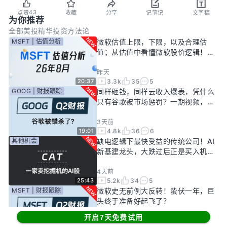
43
点赞
收藏
分享
记笔记
文字稿
为你推荐
全部
美投精华
投资方法论
MSFT | 估值分析
微软估值上限，下限，以及合理估
值；从估值中看懂微软股价逻辑！
——26年8月
昨天
3.3k
35
5
20:37
GOOG | 财报跟踪
同样砸钱，同样云收入爆表，凭什么
只有谷歌被市场惩罚？一期视频，告
诉你谷歌真正的投资回报率有多高！
3天前
4.8k
36
6
19:01
其他机会
缺电逻辑下最快受益的传统公司！AI
新基建龙头，大跌过后正是买入机
会？
4天前
5.2k
34
5
25:43
MSFT | 财报跟踪
微软史无前例大反转！蛰伏一年，巨
头终于准备好起飞了？
开启7天免费试用
6天前