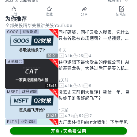
2023-09-23
播放量
9
视频简介
点赞
收藏
分享
记笔记
为你推荐
全部
美投精华
美投讲美股YouTube
GOOG | 财报跟踪
同样砸钱，同样云收入爆表，凭什么
只有谷歌被市场惩罚？一期视频，告
诉你谷歌真正的投资回报率有多高！
昨天
3.1k
25
4
19:01
其他机会
缺电逻辑下最快受益的传统公司！AI
新基建龙头，大跌过后正是买入机
会？
2天前
4.1k
31
5
25:43
MSFT | 财报跟踪
微软史无前例大反转！蛰伏一年，巨
头终于准备好起飞了？
4天前
4.7k
52
7
21:28
PLTR | 业务调研
大厂集体挖Palantir墙角！下半年见
顶风险进一步发酵！现在的Palantir
开启7天免费试用
还要投资吗？