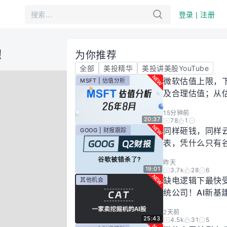
登录 | 注册
！
为你推荐
全部
美投精华
美投讲美股YouTube
微软估值上限，
MSFT | 估值分析
及合理估值；从
懂微软股价逻辑！
15分钟前
年8月
20:37
78
1
同样砸钱，同样
GOOG | 财报跟踪
表，凭什么只有
场惩罚？一期视
昨天
你谷歌真正的投
19:01
3.7k
28
6
有多高！
缺电逻辑下最快
其他机会
统公司！AI新基
大跌过后正是买
2天前
25:43
4.5k
31
5