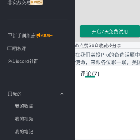
实战交易
开启7天免费试用
新手训练营
招募啦～
56
点赞
收藏
分享
期权课
在我们美投Pro的备选话题
Discord社群
使命，来跟各位聊一聊，美国大
评论(7)
我的
我的收藏
我的视频
我的笔记