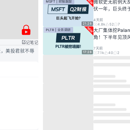
微软史无前例大
MSFT | 财报跟踪
伏一年，巨头终
起飞了？
4天前
21:28
4.8k
52
7
大厂集体挖Palan
PLTR | 业务调研
角！下半年见顶
记笔记
步发酵！现在的Pal
7天前
还要投资吗？
天，美投君就不辱
17:28
7.1k
40
2