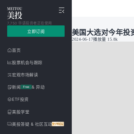
7,750 华语投资者正在使用
美国大选对今年投
立即订阅
2024-06-17
播放量
15.8k
首页
股票机会与跟踪
宏观市场解读
新闻
& 异动
Free
ETF投资
美股学堂
美投答疑 & 社区互动