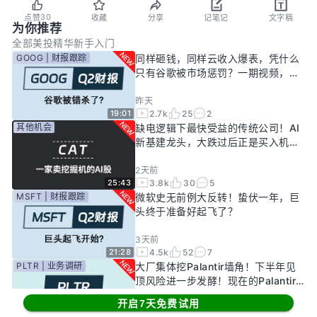
30
点赞
收藏
分享
记笔记
文字稿
为你推荐
全部
美投精华
新手入门
GOOG | 财报跟踪
同样砸钱，同样云收入爆表，凭什么
只有谷歌被市场惩罚？一期视频，告
诉你谷歌真正的投资回报率有多高！
昨天
2.7k
25
2
19:01
其他机会
缺电逻辑下最快受益的传统公司！AI
新基建龙头，大跌过后正是买入机
会？
2天前
3.8k
30
5
25:43
MSFT | 财报跟踪
微软史无前例大反转！蛰伏一年，巨
头终于准备好起飞了？
3天前
4.5k
52
7
21:28
PLTR | 业务调研
大厂集体挖Palantir墙角！下半年见
顶风险进一步发酵！现在的Palantir
还要投资吗？
开启7天免费试用
6天前