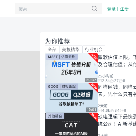
登录 | 注册
为你推荐
全部
美投精华
行业机会
微软估值上限，
MSFT | 估值分析
及合理估值；从
懂微软股价逻辑！
22小时前
年8月
20:37
2.8k
27
5
同样砸钱，同样
GOOG | 财报跟踪
表，凭什么只有
场惩罚？一期视
2天前
你谷歌真正的投
19:01
4.6k
34
6
有多高！
缺电逻辑下最快
其他机会
统公司！AI新基
大跌过后正是买
3天前