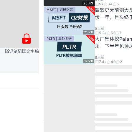
25:43
5k
34
5
微软史无前例大
MSFT | 财报跟踪
伏一年，巨头终
起飞了？
5天前
21:28
5.2k
52
7
大厂集体挖Palan
PLTR | 业务调研
角！下半年见顶
记笔记
文字稿
步发酵！现在的Pal
8天前
还要投资吗？
17:28
7.4k
40
2