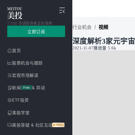
7,750 华语投资者正在使用
/
行业机会
视频
立即订阅
深度解析3家元宇宙
2021-11-07
播放量
5.6k
首页
股票机会与跟踪
宏观市场解读
新闻
& 异动
Free
ETF投资
美股学堂
美投答疑 & 社区互动