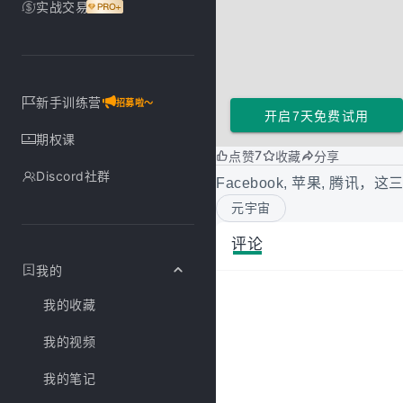
实战交易
新手训练营
招募啦～
开启7天免费试用
期权课
7
点赞
收藏
分享
Discord社群
Facebook, 苹果, 腾讯，
元宇宙
评论
我的
我的收藏
我的视频
我的笔记