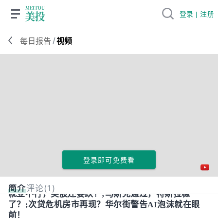
登录 | 注册
/
每日报告
视频
登录即可免费看
简介
评论(1)
就业不行，美股还要跌？;马斯克通过，特斯拉稳
了？;次贷危机房市再现？华尔街警告AI泡沫就在眼
前！