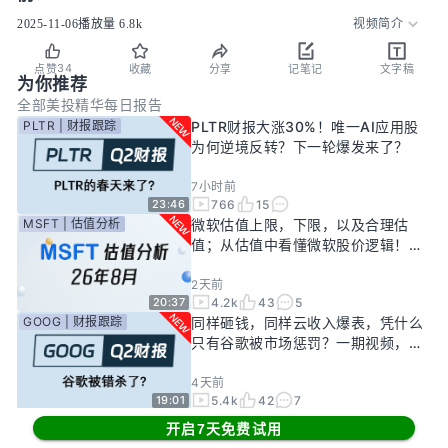
2025-11-06
播放量
6.8k
视频简介
34
点赞
收藏
分享
记笔记
文字稿
为你推荐
全部
美投精华
每日报告
PLTR | 财报跟踪
PLTR财报大涨30%！唯一AI应用股
为何逆境反转？下一轮爆发来了？
7小时前
766
15
23:46
MSFT | 估值分析
微软估值上限，下限，以及合理估
值；从估值中看懂微软股价逻辑！
——26年8月
2天前
4.2k
43
5
20:37
GOOG | 财报跟踪
同样砸钱，同样云收入爆表，凭什么
只有谷歌被市场惩罚？一期视频，告
诉你谷歌真正的投资回报率有多高！
4天前
5.4k
42
7
19:01
其他机会
缺电逻辑下最快受益的传统公司！AI
开启7天免费试用
新基建龙头，大跌过后正是买入机