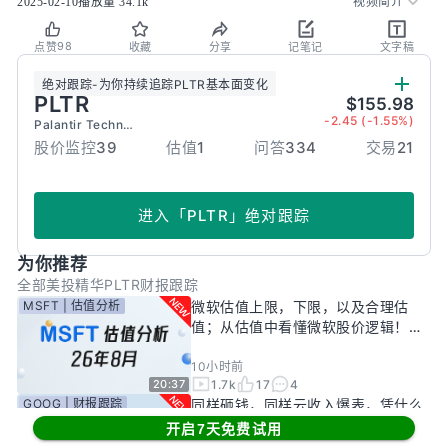
2025-02-10
播放量
34.1k
视频简介
98
点赞
收藏
分享
记笔记
文字稿
绝对跟踪
-
为你持续追踪
PLTR
基本面变化
PLTR
$155.98
-2.45 (-1.55%)
Palantir Technologies Inc.
股价监控
39
估值
1
问答
334
交易
21
进入
「
PLTR
」
绝对跟踪
为你推荐
全部
美投精华
PLTR财报跟踪
MSFT | 估值分析
微软估值上限，下限，以及合理估
值；从估值中看懂微软股价逻辑！
——26年8月
10小时前
1.7k
17
4
20:37
GOOG | 财报跟踪
同样砸钱，同样云收入爆表，凭什么
只有谷歌被市场惩罚？一期视频，告
开启7天免费试用
诉你谷歌真正的投资回报率有多高！