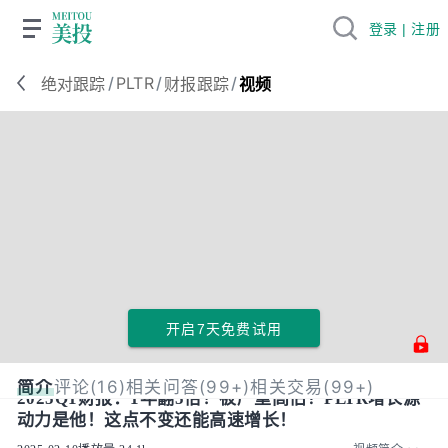
登录 | 注册
/
PLTR
/
/
绝对跟踪
财报跟踪
视频
开启7天免费试用
简介
评论(16)
相关问答(99+)
相关交易(99+)
2025Q1财报：1年翻5倍！被严重高估？PLTR增长源
动力是他！这点不变还能高速增长！