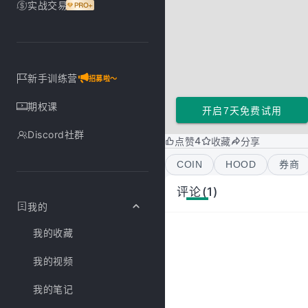
实战交易
新手训练营
招募啦～
期权课
开启7天免费试用
Discord社群
4
点赞
收藏
分享
COIN
HOOD
券商
评论(1)
我的
我的收藏
我的视频
我的笔记