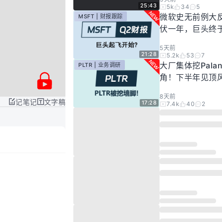
25:43
5k
34
5
微软史无前例大
MSFT | 财报跟踪
伏一年，巨头终
起飞了？
5天前
21:28
5.2k
53
7
大厂集体挖Palan
PLTR | 业务调研
角！下半年见顶
步发酵！现在的Pal
8天前
还要投资吗？
记笔记
文字稿
17:28
7.4k
40
2