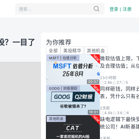
登录 | 注册
么投？一目了
为你推荐
全部
美投精华
其他机会
微软估值上限，
MSFT | 估值分析
及合理估值；从
懂微软股价逻辑！
23小时前
年8月
20:37
2.8k
27
5
同样砸钱，同样
GOOG | 财报跟踪
表，凭什么只有
场惩罚？一期视
2天前
你谷歌真正的投
19:01
4.6k
34
6
有多高！
缺电逻辑下最快
其他机会
统公司！AI新基
大跌过后正是买
3天前