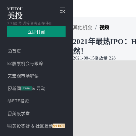
7,750 华语投资者正在使用
/
其他机会
视频
立即订阅
2021年最热IPO
然！
首页
2021-08-15
播放量
228
股票机会与跟踪
宏观市场解读
新闻
& 异动
Free
ETF投资
美股学堂
美投答疑 & 社区互动