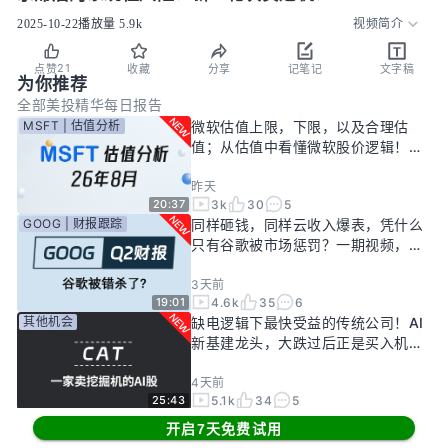
2025-10-22
播放量
5.9k
视频简介
21
点赞
收藏
分享
记笔记
文字稿
为你推荐
全部
美投精华
每日报告
MSFT | 估值分析
微软估值上限，下限，以及合理估
值；从估值中看懂微软股价逻辑！
——26年8月
昨天
3k
30
5
20:37
GOOG | 财报跟踪
同样砸钱，同样云收入爆表，凭什么
只有谷歌被市场惩罚？一期视频，告
诉你谷歌真正的投资回报率有多高！
3天前
4.6k
35
6
19:01
其他机会
缺电逻辑下最快受益的传统公司！AI
新基建龙头，大跌过后正是买入机
会？
4天前
5.1k
34
5
25:43
MSFT | 财报跟踪
微软史无前例大反转！蛰伏一年，巨
开启7天免费试用
头终于准备好起飞了？