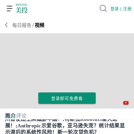
登录 | 注册
/
每日报告
视频
登录即可免费看
简介
评论
川普使出王牌威胁中国？;特斯拉Robotaxi重大进
展！;Anthropic示爱谷歌，亚马逊失宠？统计结果显
示滞后的系统性风险！新一轮次贷危机？