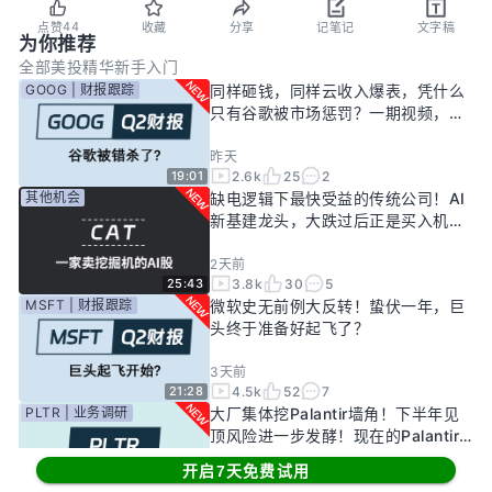
44
点赞
收藏
分享
记笔记
文字稿
为你推荐
全部
美投精华
新手入门
GOOG | 财报跟踪
同样砸钱，同样云收入爆表，凭什么
只有谷歌被市场惩罚？一期视频，告
诉你谷歌真正的投资回报率有多高！
昨天
2.6k
25
2
19:01
其他机会
缺电逻辑下最快受益的传统公司！AI
新基建龙头，大跌过后正是买入机
会？
2天前
3.8k
30
5
25:43
MSFT | 财报跟踪
微软史无前例大反转！蛰伏一年，巨
头终于准备好起飞了？
3天前
4.5k
52
7
21:28
PLTR | 业务调研
大厂集体挖Palantir墙角！下半年见
顶风险进一步发酵！现在的Palantir
还要投资吗？
开启7天免费试用
6天前