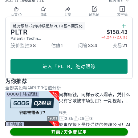
2025-11-16
播放量
7.1k
视频简介
25
点赞
收藏
分享
记笔记
文字稿
绝对跟踪
-
为你持续追踪
PLTR
基本面变化
PLTR
$158.43
-4.24 (-2.6%)
Palantir Technologies Inc.
股价监控
38
估值
1
问答
334
交易
21
进入
「
PLTR
」
绝对跟踪
为你推荐
全部
美投精华
PLTR估值分析
GOOG | 财报跟踪
同样砸钱，同样云收入爆表，凭什么
只有谷歌被市场惩罚？一期视频，告
诉你谷歌真正的投资回报率有多高！
昨天
2.8k
25
3
19:01
其他机会
缺电逻辑下最快受益的传统公司！AI
新基建龙头，大跌过后正是买入机
开启7天免费试用
会？