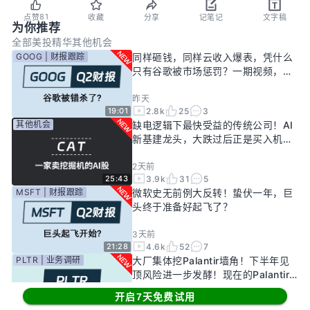
81
点赞
收藏
分享
记笔记
文字稿
为你推荐
全部
美投精华
其他机会
GOOG | 财报跟踪
同样砸钱，同样云收入爆表，凭什么
只有谷歌被市场惩罚？一期视频，告
诉你谷歌真正的投资回报率有多高！
昨天
2.8k
25
3
19:01
其他机会
缺电逻辑下最快受益的传统公司！AI
新基建龙头，大跌过后正是买入机
会？
2天前
3.9k
31
5
25:43
MSFT | 财报跟踪
微软史无前例大反转！蛰伏一年，巨
头终于准备好起飞了？
3天前
4.6k
52
7
21:28
PLTR | 业务调研
大厂集体挖Palantir墙角！下半年见
顶风险进一步发酵！现在的Palantir
还要投资吗？
开启7天免费试用
7天前