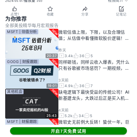
2024-01-07
播放量
105
视频简介
1
点赞
收藏
分享
记笔记
为你推荐
全部
美投精华
每月宏观报告
MSFT | 估值分析
微软估值上限，下限，以及合理估
值；从估值中看懂微软股价逻辑！
——26年8月
昨天
3.4k
36
5
20:37
GOOG | 财报跟踪
同样砸钱，同样云收入爆表，凭什么
只有谷歌被市场惩罚？一期视频，告
诉你谷歌真正的投资回报率有多高！
3天前
4.9k
36
7
19:01
其他机会
缺电逻辑下最快受益的传统公司！AI
新基建龙头，大跌过后正是买入机
会？
4天前
5.2k
34
5
25:43
MSFT | 财报跟踪
微软史无前例大反转！蛰伏一年，巨
头终于准备好起飞了？
开启7天免费试用