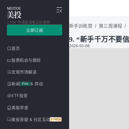
7,750 华语投资者正在使用
/
/
新手训练营
第三周课程
立即订阅
9. “新手千万不
2026-03-08
首页
股票机会与跟踪
宏观市场解读
新闻
& 异动
Free
ETF投资
美股学堂
美投答疑 & 社区互动