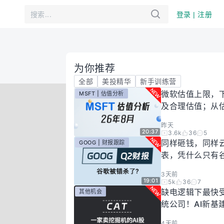
登录 | 注册
为你推荐
全部
美投精华
新手训练营
微软估值上限，
MSFT | 估值分析
及合理估值；从
懂微软股价逻辑！
昨天
年8月
20:37
3.6k
36
5
同样砸钱，同样
GOOG | 财报跟踪
表，凭什么只有
场惩罚？一期视
3天前
你谷歌真正的投
19:01
5k
36
7
有多高！
缺电逻辑下最快
其他机会
统公司！AI新基
大跌过后正是买
4天前