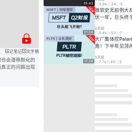
25:43
5.3k
34
5
微软史无前例大
MSFT | 财报跟踪
伏一年，巨头终
起飞了？
6天前
21:28
5.4k
53
7
大厂集体挖Palan
PLTR | 业务调研
角！下半年见顶
记笔记
文字稿
步发酵！现在的Pal
9天前
还要投资吗？
时也会潜移默化的
17:28
7.7k
40
2
当真正的问题出现