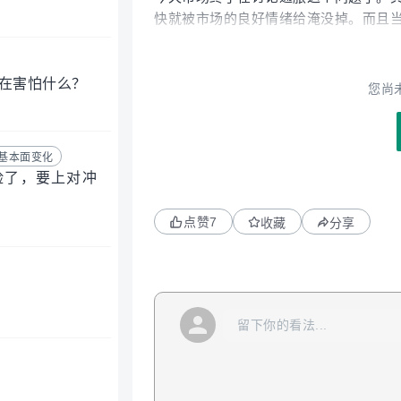
快就被市场的良好情绪给淹没掉。而且
问题给解决的。再加上芯片那边还是很
那边已经有一些不好的反应了。10年期国
在害怕什么？
看来，市场终于是开始关注到油价上涨带
您尚
过，短期市场很有可能会需要冷静冷静
搭配上当前较热的情绪，出现一个小幅
接近尾声，市场的焦点会转移走而不确定
基本面变化
的；2，沃什上台和他的政策不确定性；
险了，要上对冲
结论说，市场可能很快就会把焦点挪回
我来说完全是一个可以硬扛过去的风险，
点赞
7
收藏
分享
业盈利还在扩张中，AI变现的逻辑也还
下，我不认为市场会出现大跌，即便后
回调不会维持太久，幅度也不高，加上现在散
要我预测的话，我认为会在5%以内，即
我）不幸买到了像微软这种，之前没有
的下跌空间。BTW, 这也是我认为市
性。综合以上，我认为这次回调不会太
多说一句。目前市场的趋势确实是在往