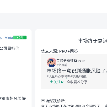
要上对冲吗？
、Meta
+0%
市场终于意
公司目标价
信息来源: PRO+问答
美投分析师Steven
2个月前
市场终于意识到通胀风险了
#
大盘
#
宏观
#
市场
#
美股
#
通胀
41
关注
收藏
分享
短期市场风险提
市场深跌诊断：
今天市场终于在讨论通胀这个问题了。其