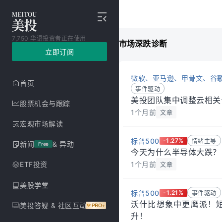
7,750 华语投资者正在使用
市场终于意识到通胀风险了，
市场深跌诊断
立即订阅
微软、亚马逊、甲骨文、谷歌
首页
事件驱动
美投团队集中调整云相关
股票机会与跟踪
1个月前
文章
宏观市场解读
标普500
-1.27%
情绪主导
新闻
& 异动
Free
今天为什么半导体大跌？
1个月前
ETF投资
文章
美股学堂
标普500
-1.21%
事件驱动
沃什比想象中更鹰派！
美投答疑 & 社区互动
升！