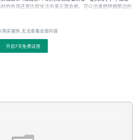
当时的市场还是比较关注中美元首会晤，可以迅速把伊朗那边的
强势，也因此，这周市场还是算比较平静的。不过，我看到债市
债已经来到4.56%，要知道一周前还是在4.4%以下的。现在
来的风险了。我们在前不久的YouTube公开视频中有提示
未购买服务,无法查看全部内容
，因为站在这个时间点往后看，催化剂不足，但不确定性较多，
回调的可能性相当大。这里说的催化剂不足体现在：财报季已经
开启7天免费试用
性则表现在：1，通胀在这三个月，至少数据上是处于高位
3，以及中期选举带动的政策不确定性所以当时我们下了一个
宏观这边，尤其是通胀那有必要上对冲吗？我的观点是，这对于
没必要上对冲。因为整个市场的大逻辑相当坚挺，AI带动的企
没有被市场完全意识到，大模型ARR还在快速提升。在这些逻辑
续宏观方面有更糟糕的消息出现。因此，我目前的判断是，此次
户buy the dip的力量还很强劲。所以我不是特别担心，
不太会跌破7100点。尤其是，我知道这里有很多朋友（包括
涨的股票，那就更不用担心了。因为这些公司本来也没有那么多
场不会大跌的一个重要原因，因为大科技整体的估值和情绪还算理
可怕。真发生了更可怕的变化时，我们会再通知。但是！我也想
加息的方向走的，如果这个事情一点点做实，那么一些投机相关