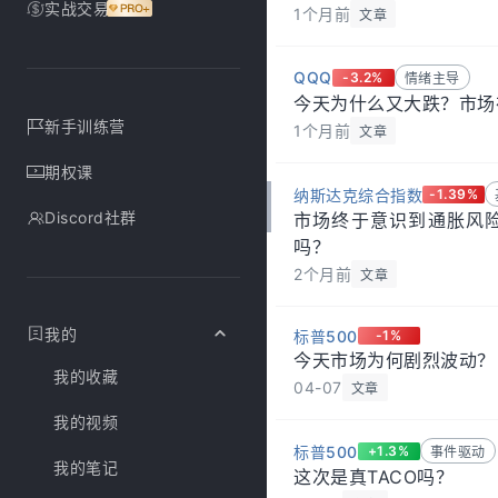
实战交易
1个月前
文章
QQQ
-3.2%
情绪主导
今天为什么又大跌？市场
新手训练营
1个月前
文章
期权课
纳斯达克综合指数
-1.39%
Discord社群
市场终于意识到通胀风
吗？
2个月前
文章
我的
标普500
-1%
今天市场为何剧烈波动？
我的收藏
04-07
文章
我的视频
标普500
+1.3%
事件驱动
我的笔记
这次是真TACO吗？