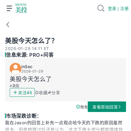
登录 | 注册
美股今天怎么了？
美股今天怎么了？
2026-01-29 14:11 ET
信息来源: PRO+问答
inSec
2026-01-29
美股今天怎么了
#
美股
45
关注
收藏
分享
查看原始回答
限免
市场深跌诊断：
我在Jason的回答上补充一点观点哈今天的下跌的原因虽然
很多，但是梳理过后还是认为，这次下跌大部分都是情绪导