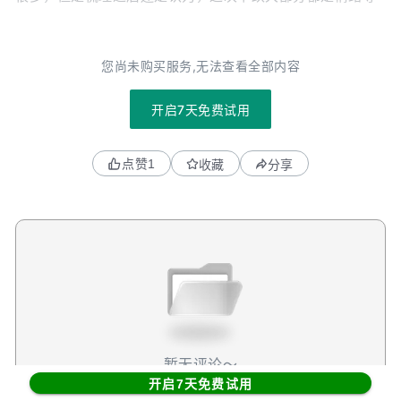
致的，尤其是软件股带动起来的情绪问题。这我们在去年四
季度的时候已经遇到过，它不一定是短期可以快速回暖的，
但情绪也不可能一直差下去，在某个阶段它一定会止住血，
您尚未购买服务,无法查看全部内容
然后反弹。当然了，不是所有公司都能反弹，反弹起来也是
有选择的，资金一定会在情绪边际改善的时候，追逐那些基
开启7天免费试用
本面没有问题的公司。这是个大逻辑。不过考虑到这一次下
跌主要是被软件股给拉下来的，而原因是市场在担心，AI会
点赞
1
收藏
分享
颠覆软件股，那么去抄底那些跌得最惨的几家软件股，就要
特别特别小心了。现在看来，真的有一些软件股面临着被AI
颠覆的潜在风险，他们的基本面恶化是真实存在的。不一定
说是这些公司就没了啊，而是它的需求会开始萎缩，增长一
点点放缓，最终沦为价值股。这里市场担心的，都集中在按
人头收费模式的SaaS这类公司。比如昨天发财报的service
now。类似的，之前我们聊过的CRM，目前看来也是被这个
逻辑拖累了。对于这些公司，抄底还是要谨慎。至于到底什
么公司最后可能被颠覆，现在我们还想不太清楚这个问题
（正在努力研究中了。。。），短时间内不一定有答案。但
暂无评论～
从股价的表现上看，市场现在显然也是在困惑中，所以也都
开启7天免费试用