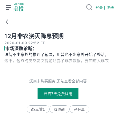
登录 | 注册
12月非农浇灭降息预期
12月非农浇灭降息预期
2026-01-09 22:52 ET
市场深跌诊断：
法院不出意外的推迟了裁决，川普也不出意外开始了整活，
这不，他昨晚突然发文提前泄露了非农数据。要知道大非农
可以说是对于当前股市影响最大的宏观数据了，那么川普此
举给市场带来怎样的影响呢？而如此重要的大非农数据又给
我们带来怎样的启发呢？接下来，我们就来深度解读一下本
您尚未购买服务,无法查看全部内容
次大非农数据。 劳工部数据显示，12月新增非农就业5万
人，低于预期的6.5万。同时10月和11月数据大幅调整，合计
开启7天免费试用
共下修7.6万人，其中大部分都给了10月份。同时全年非农新
增人数仅为58.4万人，这是2020年疫情以来的最弱水平。
点赞
1
收藏
分享
不可否认，2025年绝对是戏剧性的一年。先是关税、贸易