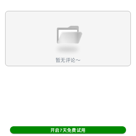
战，后来又有政府停摆，降息，流动性收紧等等。这些因素
或多或少都导致了就业疲软。往好处想，今年这些一次性扰
动会逐渐消退，宏观数据面对的噪音干扰会大幅降低。往坏
处想，接下来经济数据再出问题可真就没借口了，很可能就
是经济真出问题了。好吧，先翻过这篇来看行业情况。 12月
私营贡献了3.7万，政府贡献了1.3万。相较于去年同期和上
个月，政府贡献比例提升了一些，这可能是一个扰乱项，也
可能是11月中旬开门后的延续效应，但我不认为这个趋势会
继续下去，因为一来总数偏小而放大了政府占比；二来小政
暂无评论～
府的方向没有发生改变，政府不太可能会大幅扩招。所以我
们应该把目光聚焦在更能反映市场真实状况的私营部门上。
在私营领域，商品端在11月刚回暖后，现在又陷入了疲软，
这次共拖累了2.1万个就业。其中这里面影响最大的是建筑
业。建筑业的持续疲软，除了高利率环境压制地产开发外，
冬季寒冷天气也造成了施工障碍。不过，如果川普强推2000
亿购买MBS落地的话，那这很可能会利好整个地产业，包括
股票、原材料、就业市场等等。它或许会在不久的将来全面
复苏，我也会保持关注。 接着，服务端这边本月贡献了5.8
开启7天免费试用
万个就业，它虽不及去年同期夸张的28.3万个，但也算处在