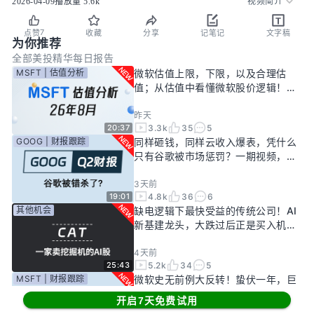
2026-04-09
播放量
5.6k
视频简介
7
点赞
收藏
分享
记笔记
文字稿
为你推荐
全部
美投精华
每日报告
MSFT | 估值分析
微软估值上限，下限，以及合理估
值；从估值中看懂微软股价逻辑！
——26年8月
昨天
3.3k
35
5
20:37
GOOG | 财报跟踪
同样砸钱，同样云收入爆表，凭什么
只有谷歌被市场惩罚？一期视频，告
诉你谷歌真正的投资回报率有多高！
3天前
4.8k
36
6
19:01
其他机会
缺电逻辑下最快受益的传统公司！AI
新基建龙头，大跌过后正是买入机
会？
4天前
5.2k
34
5
25:43
MSFT | 财报跟踪
微软史无前例大反转！蛰伏一年，巨
头终于准备好起飞了？
开启7天免费试用