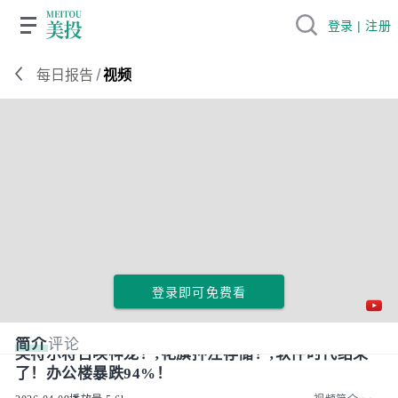
登录 | 注册
/
每日报告
视频
登录即可免费看
简介
评论
英特尔将召唤神龙！;花旗押注存储！;软件时代结束
了！办公楼暴跌94%！