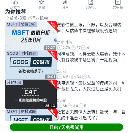
26
点赞
收藏
分享
记笔记
文字稿
为你推荐
全部
美投精华
行业机会
MSFT | 估值分析
微软估值上限，下限，以及合理估
值；从估值中看懂微软股价逻辑！
——26年8月
21小时前
2.7k
27
4
20:37
GOOG | 财报跟踪
同样砸钱，同样云收入爆表，凭什么
只有谷歌被市场惩罚？一期视频，告
诉你谷歌真正的投资回报率有多高！
2天前
4.5k
34
6
19:01
其他机会
缺电逻辑下最快受益的传统公司！AI
新基建龙头，大跌过后正是买入机
会？
3天前
5k
34
5
25:43
MSFT | 财报跟踪
微软史无前例大反转！蛰伏一年，巨
头终于准备好起飞了？
开启7天免费试用
5天前