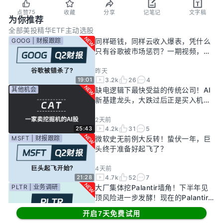
75
点赞
收藏
分享
记笔记
文字稿
为你推荐
全部
美投精华
ETF主动选股
GOOG | 财报跟踪
同样砸钱，同样云收入爆表，凭什么
只有谷歌被市场惩罚？一期视频，告
诉你谷歌真正的投资回报率有多高！
昨天
3.2k
26
4
19:01
其他机会
缺电逻辑下最快受益的传统公司！AI
新基建龙头，大跌过后正是买入机
会？
2天前
4.2k
31
5
25:43
MSFT | 财报跟踪
微软史无前例大反转！蛰伏一年，巨
头终于准备好起飞了？
4天前
4.7k
52
7
21:28
PLTR | 业务调研
大厂集体挖Palantir墙角！下半年见
顶风险进一步发酵！现在的Palantir
还要投资吗？
开启7天免费试用
7天前