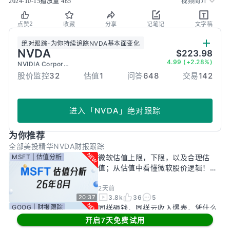
2024-10-15
播放量
485
视频简介
2
点赞
收藏
分享
记笔记
文字稿
绝对跟踪
-
为你持续追踪
NVDA
基本面变化
NVDA
$223.98
4.99 (+2.28%)
NVIDIA Corporation
股价监控
32
估值
1
问答
648
交易
142
进入
「
NVDA
」
绝对跟踪
为你推荐
全部
美投精华
NVDA财报跟踪
MSFT | 估值分析
微软估值上限，下限，以及合理估
值；从估值中看懂微软股价逻辑！
——26年8月
2天前
3.8k
36
5
20:37
GOOG | 财报跟踪
同样砸钱，同样云收入爆表，凭什么
只有谷歌被市场惩罚？一期视频，告
开启7天免费试用
诉你谷歌真正的投资回报率有多高！