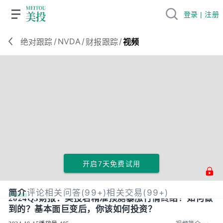
登录 | 注册
/
NVDA
/
/
绝对跟踪
财报跟踪
视频
开启7天免费试用
简介
评论
相关问答(99+)
相关交易(99+)
2024Q3财报：美投君精准预测暴涨行情终结！如何做
到的？基本面巨变后，你该如何投资？