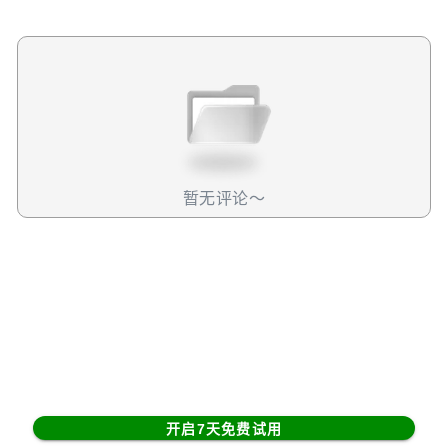
收，占英伟达总收入10%，规模不容小觑。英伟达表示，该
政策将会导致本季度出现55亿美元的与H20芯片相关的费
用，并计为库存减值，消息引发英伟达股价大跌7%。分析我
们单从公告上看，这个政策单纯是一个要申请出口许可证的
事情，也就是说，理论上当英伟达申请到了许可证后，那么
他们依然可以对中国销售H20芯片。然而，我对这个事情并
没有那么乐观。某种程度上看，这个出口许可证就相当于对
中国设定了一个出口禁令，至少是暂时的。这背后的原因有
这么几个：英伟达直接将库存价值削减55亿美元，而且消息
暂无评论～
在一周之后才宣布，说明英伟达认为，这批货要不就是烂在
手里，要不就是必须清仓大甩卖了。而这背后都指向一个结
论，那就是这些芯片都卖不出去了。同时，这个消息是在英
伟达收到白宫通知一周后发布的，说明这一周，英伟达内部
在不断评估状况，最后发现，他们对于未来获得出口许可证
并不乐观，才公告出这个决定。因此，可以想到，英伟达内
部已经评估到短期内的这个出口应该是要暂停下来了，所以
才给市场释放这个信号。在中美对抗日益升级，乃至中美脱
钩的背景下，很难想象川普会变得仁慈，开放英伟达对中国
开启7天免费试用
的GPU出口。短期内，这个事情还很有可能会变成美国谈判