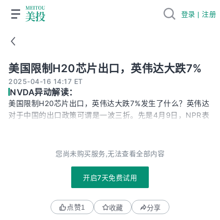
登录 | 注册
美国限制H20芯片出口，英伟达大跌7%
美国限制H20芯片出口，英伟达大跌7%
2025-04-16 14:17 ET
NVDA异动解读：
美国限制H20芯片出口，英伟达大跌7%发生了什么？英伟达
对于中国的出口政策可谓是一波三折。先是4月9日，NPR表
示，黄仁勋承诺在美国投资5000亿美元，川普作为交换，允
许英伟达继续向中国出口H20，使得当时英伟达的股票出现
小幅上涨。就当投资者还在为英伟达的政策风险松一口气之
您尚未购买服务,无法查看全部内容
时，英伟达昨天突然发公告，表示美国政府其实在4月9号就
通知了英伟达：如果想把H20芯片出口到中国和其他国家，
开启7天免费试用
必须先申请许可证。而H20就是为了绕过出口管制，专门给
中国设计的低配版。这相当于给英伟达的中国生意又加了一
点赞
1
收藏
分享
道锁。在2024年，H20估计给英伟达带来了120亿美元的营