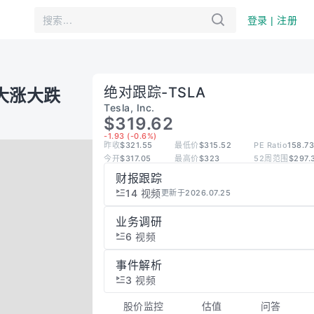
登录 | 注册
绝对跟踪
-
TSLA
大涨大跌
Tesla, Inc.
$319.62
-1.93 (-0.6%)
昨收
$321.55
最低价
$315.52
PE Ratio
158.73
今开
$317.05
最高价
$323
52周范围
$297.
财报跟踪
14
视频
更新于2026.07.25
业务调研
6
视频
事件解析
3
视频
股价监控
估值
问答