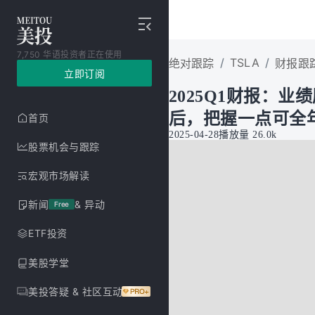
7,750 华语投资者正在使用
/
TSLA
/
绝对跟踪
财报跟
立即订阅
2025Q1财报：
后，把握一点可全
首页
2025-04-28
播放量
26.0k
股票机会与跟踪
宏观市场解读
新闻
& 异动
Free
ETF投资
美股学堂
美投答疑 & 社区互动