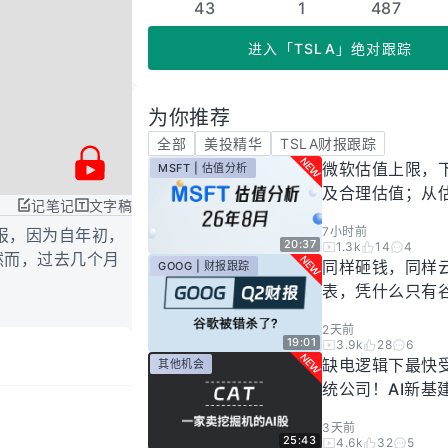
43
1
487
进入
「
TSLA
」
绝对跟踪
为你推荐
全部
美投精华
TSLA财报跟踪
微软估值上限，
MSFT | 估值分析
及合理估值；从
记笔记
文字稿
懂微软股价逻辑！
7小时前
报，因为自年初，
年8月
20:37
1.3k
14
4
然而，过去几个月
同样砸钱，同样
GOOG | 财报跟踪
表，凭什么只有
场惩罚？一期视
2天前
你谷歌真正的投
19:01
3.9k
28
6
有多高！
缺电逻辑下最快
其他机会
统公司！AI新基
大跌过后正是买
3天前
25:43
4.6k
32
5