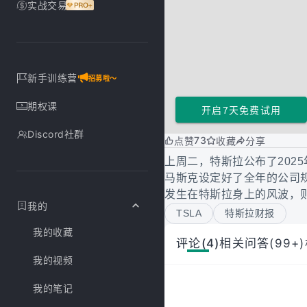
实战交易
新手训练营
招募啦～
期权课
开启7天免费试用
Discord社群
73
点赞
收藏
分享
上周二，特斯拉公布了202
马斯克设定好了全年的公司
发生在特斯拉身上的风波，则
我的
TSLA
特斯拉财报
我的收藏
评论(4)
相关问答(99+)
我的视频
我的笔记