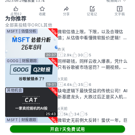
2025-09-29
播放量
13.7k
视频简介
82
点赞
收藏
分享
记笔记
文字稿
为你推荐
全部
美投精华
ORCL其他
MSFT | 估值分析
微软估值上限，下限，以及合理估
值；从估值中看懂微软股价逻辑！
——26年8月
昨天
2.9k
30
5
20:37
GOOG | 财报跟踪
同样砸钱，同样云收入爆表，凭什么
只有谷歌被市场惩罚？一期视频，告
诉你谷歌真正的投资回报率有多高！
3天前
4.6k
35
6
19:01
其他机会
缺电逻辑下最快受益的传统公司！AI
新基建龙头，大跌过后正是买入机
会？
4天前
5k
34
5
25:43
MSFT | 财报跟踪
微软史无前例大反转！蛰伏一年，巨
头终于准备好起飞了？
开启7天免费试用