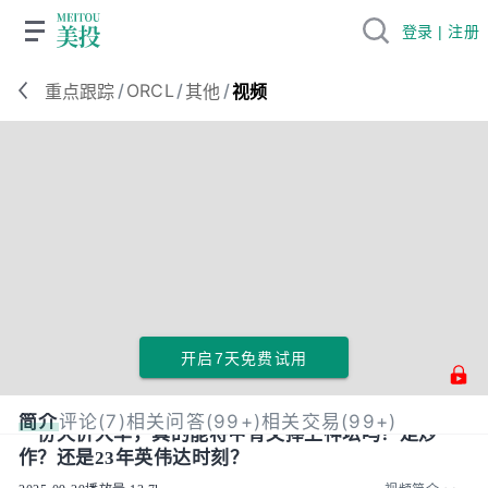
登录 | 注册
/
ORCL
/
/
重点跟踪
其他
视频
开启7天免费试用
简介
评论(7)
相关问答(99+)
相关交易(99+)
一份天价大单，真的能将甲骨文捧上神坛吗？是炒
作？还是23年英伟达时刻？