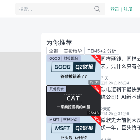
登录 | 注册
为你推荐
全部
美投精华
TEM5+2 分析
同样砸钱，同样
GOOG | 财报跟踪
表，凭什么只有
场惩罚？一期视
昨天
你谷歌真正的投
19:01
3.2k
26
4
有多高！
缺电逻辑下最快
其他机会
统公司！AI新基
大跌过后正是买
2天前
25:43
4.2k
31
5
微软史无前例大
MSFT | 财报跟踪
伏一年，巨头终
起飞了？
4天前