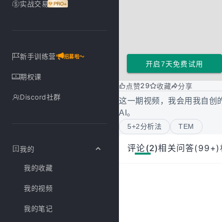
实战交易
新手训练营
招募啦～
开启7天免费试用
期权课
29
点赞
收藏
分享
Discord社群
这一期视频，我会用我自创的
AI。
5+2分析法
TEM
评论(2)
相关问答(99+)
我的
我的收藏
我的视频
我的笔记