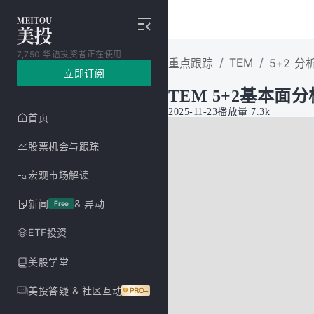
7,750 华语投资者正在使用
/
TEM
/
重点跟踪
5+2 分
立即订阅
TEM 5+2基本面分
2025-11-23
播放量
7.3k
首页
股票机会与跟踪
宏观市场解读
新闻
& 异动
Free
ETF投资
美股学堂
美投答疑 & 社区互动