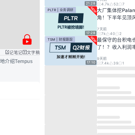
21:28
4.7k
52
7
大厂集体挖Palan
PLTR | 业务调研
角！下半年见顶
步发酵！现在的Pal
7天前
还要投资吗？
17:28
7k
40
2
最保守的台积电
TSM | 财报跟踪
了！？收入利润
记笔记
文字稿
新高，市场却依
9天前
账？别急，好戏
介绍Tempus
17:10
7.4k
39
1
始！