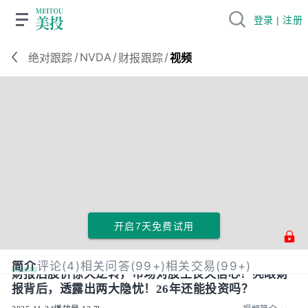
登录 | 注册
/
NVDA
/
/
绝对跟踪
财报跟踪
视频
开启7天免费试用
简介
评论(4)
相关问答(99+)
相关交易(99+)
财报后股价惊天逆转，市场对股王丧失信心？亮眼财
报背后，透露出两大隐忧！26年还能投资吗？