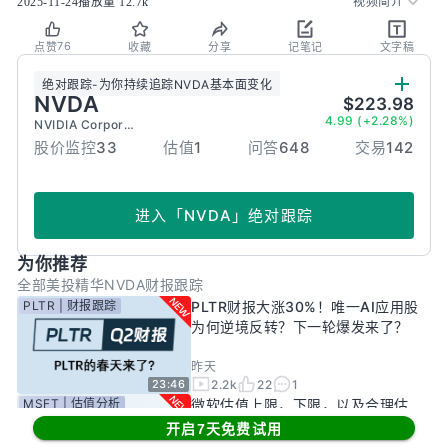
2025-11-24
播放量
12.7k
视频简介
76
点赞
收藏
分享
记笔记
文字稿
绝对跟踪
-
为你持续追踪
NVDA
基本面变化
NVDA
$223.98
4.99 (+2.28%)
NVIDIA Corporation
股价监控
33
估值
1
问答
648
交易
142
进入
「
NVDA
」
绝对跟踪
为你推荐
全部
美投精华
NVDA财报跟踪
PLTR | 财报跟踪
PLTR财报大涨30%！唯一AI应用股
为何逆境反转？下一轮爆发来了？
昨天
2.2k
22
1
23:46
MSFT | 估值分析
微软估值上限，下限，以及合理估
值；从估值中看懂微软股价逻辑！
开启7天免费试用
——26年8月