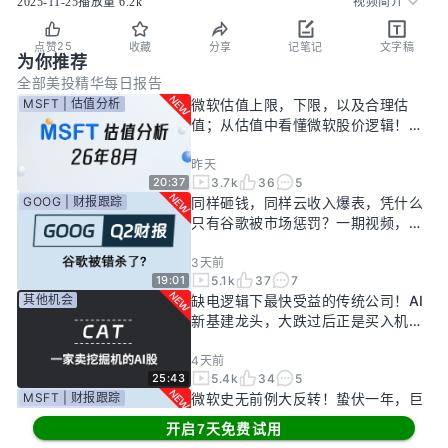
2025-11-25
播放量
6.2k
视频简介
25
点赞
收藏
分享
记笔记
文字稿
为你推荐
全部
美投精华
每日报告
MSFT | 估值分析
微软估值上限，下限，以及合理估
值；从估值中看懂微软股价逻辑！
——26年8月
昨天
3.7k
36
5
20:37
GOOG | 财报跟踪
同样砸钱，同样云收入爆表，凭什么
只有谷歌被市场惩罚？一期视频，告
诉你谷歌真正的投资回报率有多高！
3天前
5.1k
37
7
19:01
其他机会
缺电逻辑下最快受益的传统公司！AI
新基建龙头，大跌过后正是买入机
会？
4天前
5.4k
34
5
25:43
MSFT | 财报跟踪
微软史无前例大反转！蛰伏一年，巨
头终于准备好起飞了？
开启7天免费试用