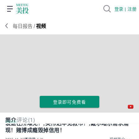
登录 | 注册
/
每日报告
视频
登录即可免费看
简介
评论(1)
衰退在所难免？;英伟达罕见救市？;戴尔暗示需求涌
现！赌博成瘾毁掉信用！