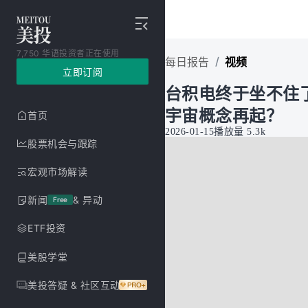
7,750 华语投资者正在使用
/
每日报告
视频
立即订阅
台积电终于坐不住
宇宙概念再起？
首页
2026-01-15
播放量
5.3k
股票机会与跟踪
宏观市场解读
新闻
& 异动
Free
ETF投资
美股学堂
美投答疑 & 社区互动