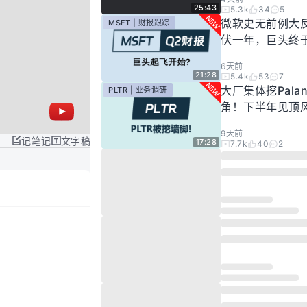
25:43
5.3k
34
5
微软史无前例大
MSFT | 财报跟踪
伏一年，巨头终
起飞了？
6天前
21:28
5.4k
53
7
大厂集体挖Palan
PLTR | 业务调研
角！下半年见顶
步发酵！现在的Pal
9天前
还要投资吗？
记笔记
文字稿
17:28
7.7k
40
2