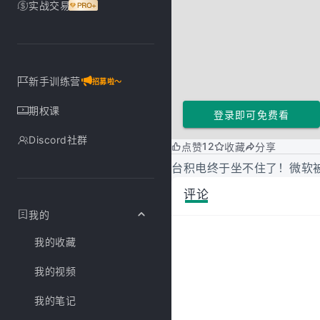
实战交易
新手训练营
招募啦～
期权课
登录即可免费看
Discord社群
12
点赞
收藏
分享
台积电终于坐不住了！微软
评论
我的
我的收藏
我的视频
我的笔记