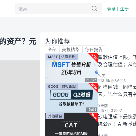
登录 | 注册
卖的资产？元
为你推荐
全部
美投精华
每日报告
微软估值上限，
MSFT | 估值分析
及合理估值；从
懂微软股价逻辑！
昨天
年8月
20:37
3.6k
36
5
同样砸钱，同样
GOOG | 财报跟踪
表，凭什么只有
场惩罚？一期视
3天前
你谷歌真正的投
19:01
5k
36
7
有多高！
缺电逻辑下最快
其他机会
统公司！AI新基
大跌过后正是买
4天前