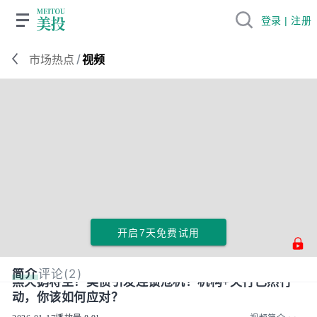
登录 | 注册
/
市场热点
视频
开启7天免费试用
简介
评论(2)
黑天鹅将至？美债引发连锁危机！机构+央行已然行
动，你该如何应对？