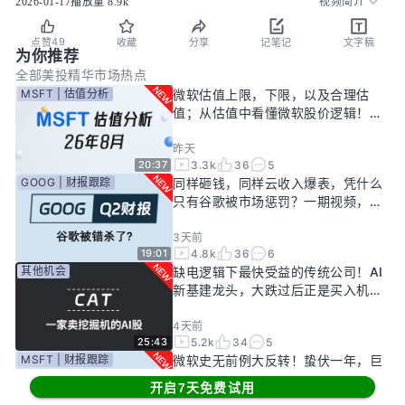
2026-01-17
播放量
8.9k
视频简介
49
点赞
收藏
分享
记笔记
文字稿
为你推荐
全部
美投精华
市场热点
MSFT | 估值分析
微软估值上限，下限，以及合理估
值；从估值中看懂微软股价逻辑！
——26年8月
昨天
3.3k
36
5
20:37
GOOG | 财报跟踪
同样砸钱，同样云收入爆表，凭什么
只有谷歌被市场惩罚？一期视频，告
诉你谷歌真正的投资回报率有多高！
3天前
4.8k
36
6
19:01
其他机会
缺电逻辑下最快受益的传统公司！AI
新基建龙头，大跌过后正是买入机
会？
4天前
5.2k
34
5
25:43
MSFT | 财报跟踪
微软史无前例大反转！蛰伏一年，巨
头终于准备好起飞了？
开启7天免费试用