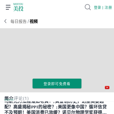
登录 | 注册
/
每日报告
视频
登录即可免费看
简介
评论(1)
马斯克刀法精湛如老黄？;黄金创历史，达里奥要超
配？高盛揭秘PPI的秘密？;美国更像中国？循环信贷
不及预期！美国消费已放缓？诺贝尔物理学奖获得者