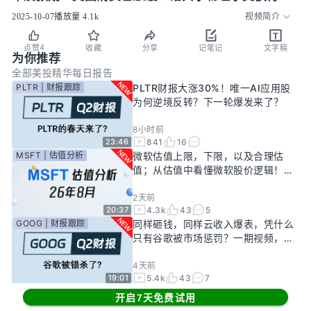
揭示量子计算？Anthropic再下一城！甲骨文财务信息
2025-10-07
播放量
4.1k
视频简介
泄露？
4
点赞
收藏
分享
记笔记
文字稿
为你推荐
全部
美投精华
每日报告
PLTR | 财报跟踪
PLTR财报大涨30%！唯一AI应用股
为何逆境反转？下一轮爆发来了？
8小时前
841
16
23:46
MSFT | 估值分析
微软估值上限，下限，以及合理估
值；从估值中看懂微软股价逻辑！
——26年8月
2天前
4.3k
43
5
20:37
GOOG | 财报跟踪
同样砸钱，同样云收入爆表，凭什么
只有谷歌被市场惩罚？一期视频，告
诉你谷歌真正的投资回报率有多高！
4天前
5.4k
43
7
19:01
其他机会
缺电逻辑下最快受益的传统公司！AI
开启7天免费试用
新基建龙头，大跌过后正是买入机