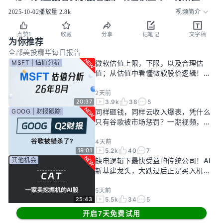
付量超预期，马斯克一人5000亿？能买OpenAI吗。
2025-10-02
播放量
2.8k
视频简介
1
点赞
收藏
分享
记笔记
文字稿
为你推荐
全部
美投精华
每日报告
MSFT | 估值分析
微软估值上限，下限，以及合理估
值；从估值中看懂微软股价逻辑！
——26年8月
2天前
3.9k
38
5
20:37
GOOG | 财报跟踪
同样砸钱，同样云收入爆表，凭什么
只有谷歌被市场惩罚？一期视频，告
诉你谷歌真正的投资回报率有多高！
4天前
5.2k
40
7
19:01
其他机会
缺电逻辑下最快受益的传统公司！AI
新基建龙头，大跌过后正是买入机
会？
5天前
5.5k
34
5
25:43
MSFT | 财报跟踪
微软史无前例大反转！蛰伏一年，巨
开启7天免费试用
头终于准备好起飞了？