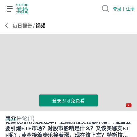
登录 | 注册
/
每日报告
视频
登录即可免费看
简介
评论(1)
花旗认为AI泡沫还早，之前的投资预测不准？;证监会
要引爆ETF市场？对股市影响是什么？又该买哪支ET
F呢？;黄金接着奏乐接着涨，现在该上车？特斯拉交